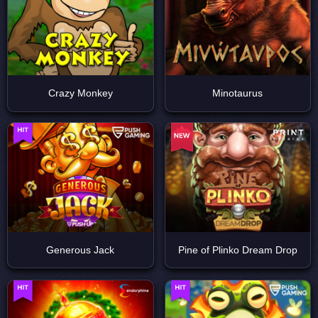
Crazy Monkey
Minotaurus
Generous Jack
Pine of Plinko Dream Drop