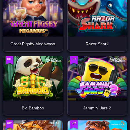
Great Pigsby Megaways
Razor Shark
Big Bamboo
Jammin' Jars 2