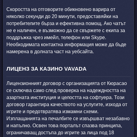
Скоростта на отговорите обикновено варира от
няколко секунди до 20 минути, предоставяйки на
потребителите бърза и ефективна помощ. Ако чатът
не е наличен, е възможно да се свържете с екипа за
поддръжка чрез имейл, телефон или Skype.
Необходимата контактна информация може да бъде
намерена в долната част на уебсайта.
ЛИЦЕНЗ ЗА КАЗИНО VAVADA
Лицензионният договор с организацията от Кюрасао
се сключва само след проверка на надеждността на
азартната институция и целостта на софтуера. Този
договор гарантира качеството на услугите, изхода от
игрите и предотвратява измамни схеми.
Изплащанията на печалбите се извършват незабавно
и напълно. Освен това порталът спазва принципа,
ограничаващ достъпа до игрите за лица под 18