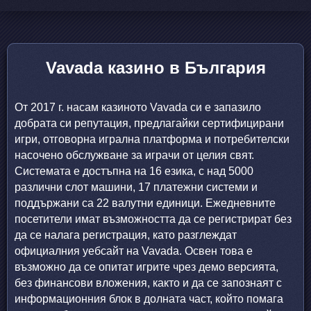
Vavada казино в България
От 2017 г. насам казиното Vavada си е запазило
добрата си репутация, предлагайки сертифицирани
игри, отговорна игрална платформа и потребителски
насочено обслужване за играчи от целия свят.
Системата е достъпна на 16 езика, с над 5000
различни слот машини, 17 платежни системи и
поддържани са 22 валутни единици. Ежедневните
посетители имат възможността да се регистрират без
да се налага регистрация, като разглеждат
официалния уебсайт на Vavada. Освен това е
възможно да се опитат игрите чрез демо версията,
без финансови вложения, както и да се запознаят с
информационния блок в долната част, който помага