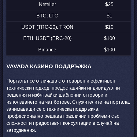
Neteller
$25
BTC, LTC
$1
USDT (TRC-20), TRON
$10
ETH, USDT (ERC-20)
$100
Binance
$100
VAVADA КАЗИНО ПОДДРЪЖКА
Порталът се отличава с отговорен и ефективен
технически подход, предоставяйки индивидуални
решения и избягвайки шаблонни отговори и
използването на чат ботове. Служителите на портала,
занимаващи се с техническа поддръжка,
професионално решават различни проблеми със
сложност и предоставят консултации в случай на
затруднения.